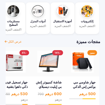
إلكترونيات
أجهزة الاستقبال
أدوات المنزل
مستلزمات
المطبخ
اكتشف المزيد
اكتشف المزيد
اكتشف المزيد
اكتشف المزيد
منتجات مميزة
عرض الكل
مميز
-14%
-4%
جهاز شاومي مي
شاشة كمبيوتر إتش
جهاز تسجيل فيديو
بوكس إس الذكي
بي إيليت ديسبلاي
ذكي داهوا بتقنية
بدقة 4K (Xiaomi
23 بوصة (HP
التعرف على الوجوه
500 درهم
600 درهم
530 درهم
550
700
(Dahua
EliteDisplay
Mi Box S)
درهم
درهم
WizSense DVR)
E231)