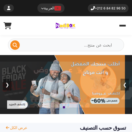
العربية
+212 6 84 82 96 50
❮
❯
تسوق حسب التصنيف
عرض الكل