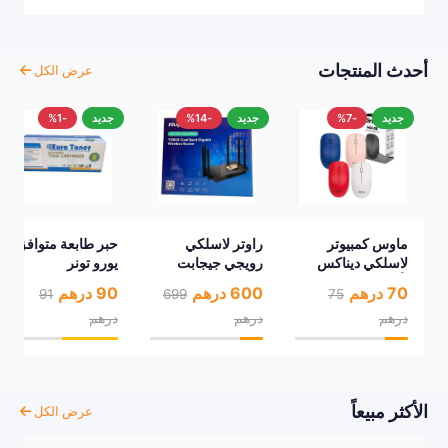
أحدث المنتجات
عرض الكل
جديد
-7%
جديد
-14%
جديد
-1%
ماوس كمبيوتر
راوتر لاسلكي
حبر طابعة متوافق
لاسلكي ديناكس
رويجي جيجابت
يورو تونر
بألوان متعددة
ثنائي النطاق (1300
(W1106A)
70 درهم
600 درهم
90 درهم
91
699
75
(Dinax)
ميجابت)
لطابعات HP
درهم
درهم
درهم
الأكثر مبيعاً
عرض الكل