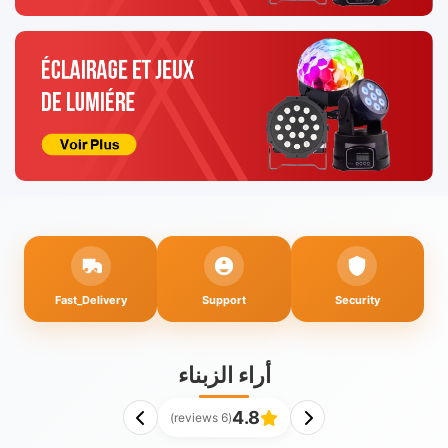
ع
2
Fast_Delivery
Support
Security
أراء الزبناء
4.8
(6 reviews)