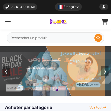
Français
+212 6 84 82 96 50
❮
❯
Acheter par catégorie
Voir tout