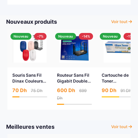
Nouveaux produits
Voir tout
Nouveau
-7%
Nouveau
-14%
Nouveau
-1%
Souris Sans Fil
Routeur Sans Fil
Cartouche de
Dinax Couleurs
Gigabit Double
Toner
Multiples
Bande Ruijie
Compatible Euro
70 Dh
600 Dh
90 Dh
75 Dh
699
91 Dh
Reyee (RG-
Toner (W1106A)
Dh
EW1200G PRO)
pour HP
Meilleures ventes
Voir tout