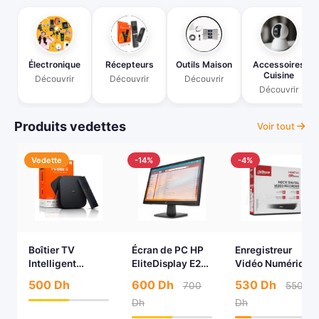
Électronique
Récepteurs
Outils Maison
Accessoires
Cuisine
Découvrir
Découvrir
Découvrir
Découvrir
Produits vedettes
Voir tout
Vedette
-14%
-4%
Boîtier TV
Écran de PC HP
Enregistreur
Intelligent
EliteDisplay E231
Vidéo Numérique
Xiaomi Mi Box S
(23 Pouces)
Dahua HDCVI
500 Dh
600 Dh
530 Dh
700
550
(4K Ultra HD)
WizSense DVR
Dh
Dh