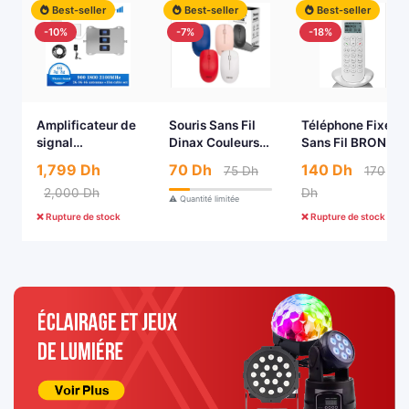
Best-seller
Best-seller
Best-seller
-10%
-7%
-18%
Amplificateur de
Souris Sans Fil
Téléphone Fixe
signal
Dinax Couleurs
Sans Fil BRONDI
domestique 4G,
Multiples
1,799 Dh
70 Dh
140 Dh
75 Dh
170
3G et 2G
2,000 Dh
Dh
⚠️ Quantité limitée
❌ Rupture de stock
❌ Rupture de stock