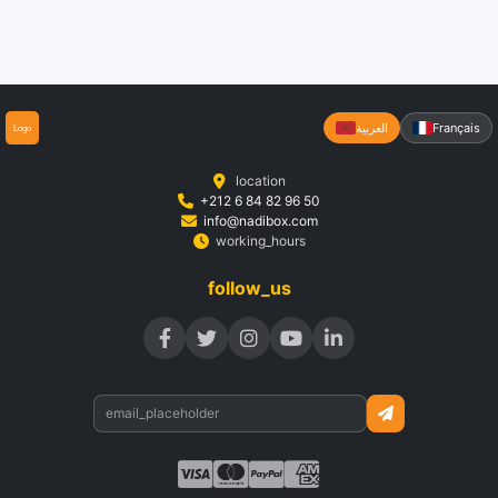
Français
العربية
location
+212 6 84 82 96 50
info@nadibox.com
working_hours
follow_us