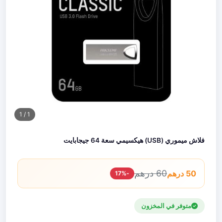
/ 1
1
فلاش ميموري (USB) هيكسيمي سعة 64 جيجابايت
60 درهم
50 درهم
-17%
متوفر في المخزون