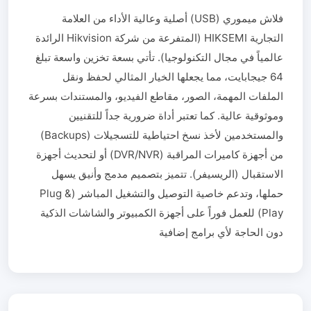
فلاش ميموري (USB) أصلية وعالية الأداء من العلامة
التجارية HIKSEMI (المتفرعة من شركة Hikvision الرائدة
عالمياً في مجال التكنولوجيا). تأتي بسعة تخزين واسعة تبلغ
64 جيجابايت، مما يجعلها الخيار المثالي لحفظ ونقل
الملفات المهمة، الصور، مقاطع الفيديو، والمستندات بسرعة
وموثوقية عالية. كما تعتبر أداة ضرورية جداً للتقنيين
والمستخدمين لأخذ نسخ احتياطية للتسجيلات (Backups)
من أجهزة كاميرات المراقبة (DVR/NVR) أو لتحديث أجهزة
الاستقبال (الريسيفر). تتميز بتصميم مدمج وأنيق يسهل
حملها، وتدعم خاصية التوصيل والتشغيل المباشر (Plug &
Play) للعمل فوراً على أجهزة الكمبيوتر والشاشات الذكية
دون الحاجة لأي برامج إضافية