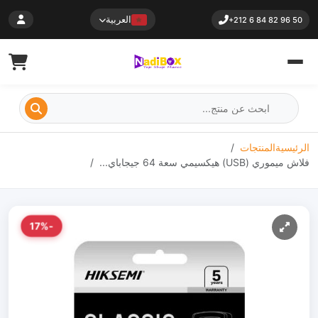
العربية
+212 6 84 82 96 50
الرئيسية
المنتجات
فلاش ميموري (USB) هيكسيمي سعة 64 جيجاباي...
-17%