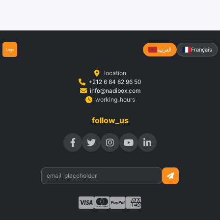
Français
العربية
location
+212 6 84 82 96 50
info@nadibox.com
working_hours
follow_us