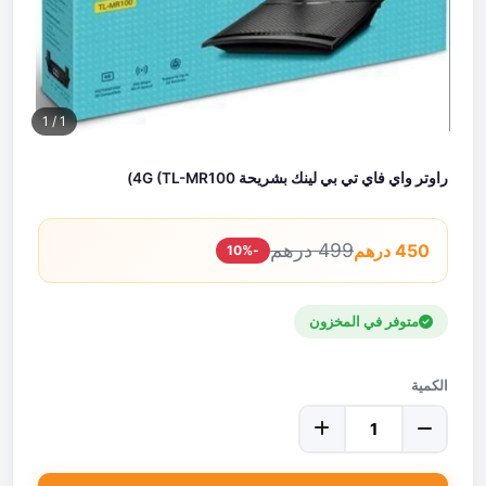
/ 1
1
راوتر واي فاي تي بي لينك بشريحة 4G (TL-MR100)
499 درهم
450 درهم
-10%
متوفر في المخزون
الكمية