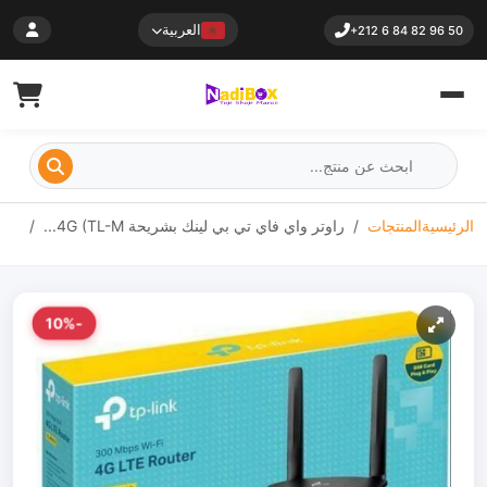
العربية
+212 6 84 82 96 50
الرئيسية
المنتجات
راوتر واي فاي تي بي لينك بشريحة 4G (TL-M...
-10%