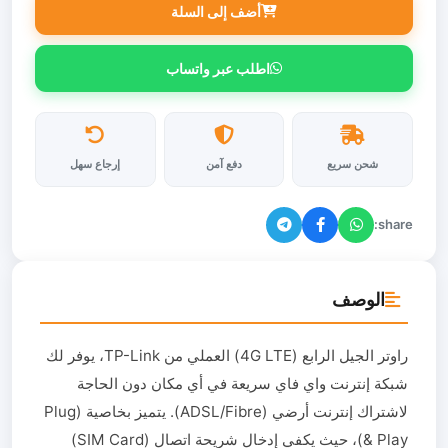
أضف إلى السلة
اطلب عبر واتساب
شحن سريع
دفع آمن
إرجاع سهل
share:
الوصف
راوتر الجيل الرابع (4G LTE) العملي من TP-Link، يوفر لك
شبكة إنترنت واي فاي سريعة في أي مكان دون الحاجة
لاشتراك إنترنت أرضي (ADSL/Fibre). يتميز بخاصية (Plug
& Play)، حيث يكفي إدخال شريحة اتصال (SIM Card)