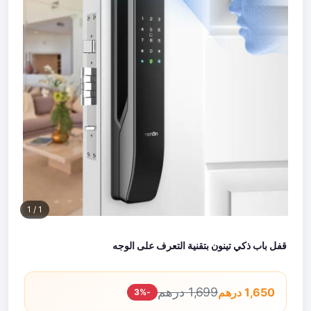
/ 1
1
قفل باب ذكي تينون بتقنية التعرف على الوجه
1,699 درهم
1,650 درهم
-3%