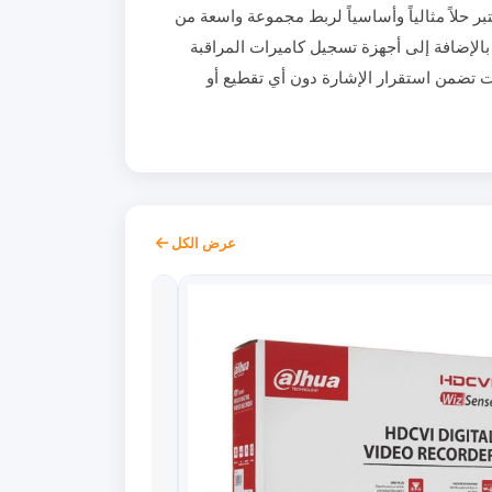
رافي وعالي الجودة مصمم لنقل الصوت والصورة معاً بدقة فائقة ووضوح تام (يدعم جودة Full HD و 4K). يعتبر حلاً مثالياً وأساسياً لربط مجموعة واسعة من
لعاب، وأجهزة الاستقبال (الريسيفر)، بالإضافة إلى أجهزة تسجيل كاميرات المراقبة
لات تضمن استقرار الإشارة دون أي تقطيع أو
عرض الكل