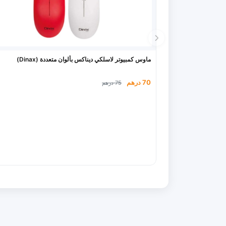
ماوس كمبيوتر لاسلكي ديناكس بألوان متعددة (Dinax)
70 درهم
75 درهم