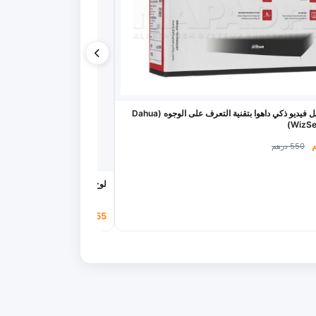
جهاز تسجيل فيديو ذكي داهوا بتقنية التعرف على الوجوه (Dahua
WizSe
550 درهم
لوح كتابة ورسم إلكتروني بشاشة LCD ملونة (10 بو
55 درهم
70 درهم