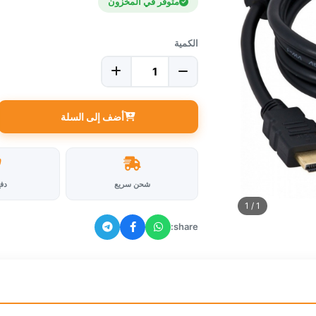
متوفر في المخزون
الكمية
أضف إلى السلة
شحن سريع
دف
/ 1
1
share: