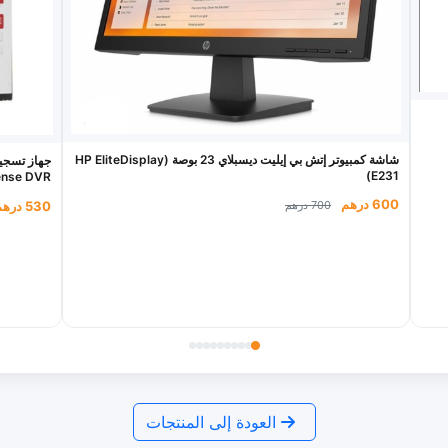
شاشة كمبيوتر إتش بي إيليت ديسبلاي 23 بوصة (HP EliteDisplay
E231)
nse DVR)
600 درهم
530 درهم
700 درهم
العودة إلى المنتجات