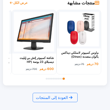
منتجات مشابهة
عرض الكل
ماوس كمبيوتر لاسلكي ديناكس
بألوان متعددة (Dinax)
شاشة كمبيوتر إتش بي إيليت
جهاز تس
ديسبلاي 23 بوصة (HP
بتقنية ا
70 درهم
75 درهم
EliteDisplay E231)
(Dahua WizSense DVR)
600 درهم
530 درهم
700 درهم
العودة إلى المنتجات