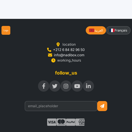
Français
العربية
location
+212 6 84 82 96 50
info@nadibox.com
working_hours
follow_us