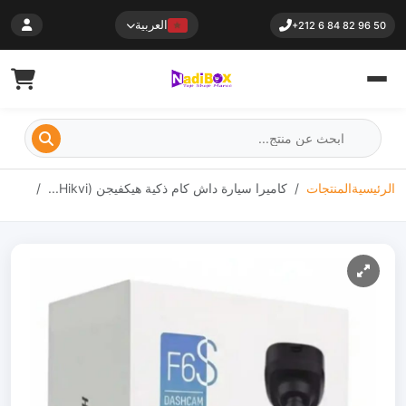
العربية
+212 6 84 82 96 50
الرئيسية
المنتجات
كاميرا سيارة داش كام ذكية هيكفيجن (Hikvi...