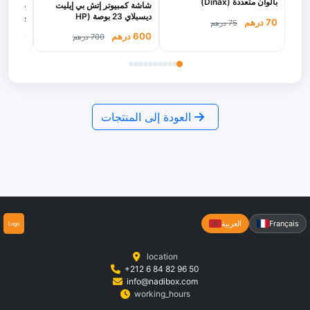
بألوان متعددة (Dinax)
شاشة كمبيوتر إتش بي إيليت
جهاز تس
ديسبلاي 23 بوصة (HP
بتقنية ا
70 درهم
75 درهم
EliteDisplay E231)
(Dahua WizSense DVR)
600 درهم
530 درهم
700 درهم
العودة إلى المنتجات
Français
العربية
location
+212 6 84 82 96 50
info@nadibox.com
working_hours